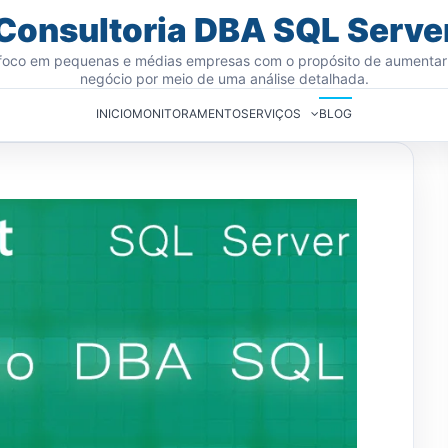
Consultoria DBA SQL Serve
oco em pequenas e médias empresas com o propósito de aumentar
negócio por meio de uma análise detalhada.
INICIO
MONITORAMENTO
SERVIÇOS
BLOG