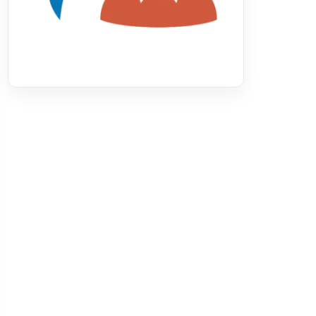
acoLivreEmMB
D) dovs