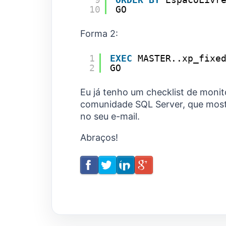
10
GO
Forma 2:
1
EXEC
MASTER..xp_fixe
2
GO
Eu já tenho um checklist de monit
comunidade SQL Server, que most
no seu e-mail.
Abraços!