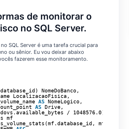
ormas de monitorar o
isco no SQL Server.
 no SQL Server é uma tarefa crucial para
eno ou sênior. Eu vou deixar abaixo
 vocês fazerem esse monitoramento.
.database_id) NomeDoBanco,
name LocalizacaoFisica,
_volume_name 
AS
NomeLogico,
mount_point 
AS
Drive,
 dovs.available_bytes / 1048576.0) 
AS
Esp
es mf
os_volume_stats(mf.database_id, mf.FILE_I
eEmMB 
ASC