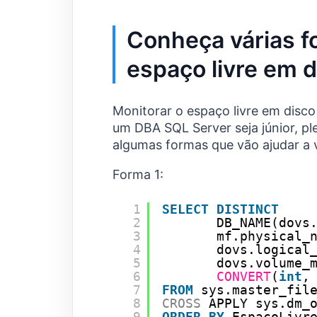
Conheça várias f
espaço livre em d
Monitorar o espaço livre em disco
um DBA SQL Server seja júnior, pl
algumas formas que vão ajudar a
Forma 1:
1
SELECT
DISTINCT
2
DB_NAME(dovs
3
mf.physical_
4
dovs.logical
5
dovs.volume_
6
CONVERT
(
int
,
7
FROM
sys.master_fil
8
CROSS
APPLY sys.dm_
9
ORDER
BY
EspacoLivr