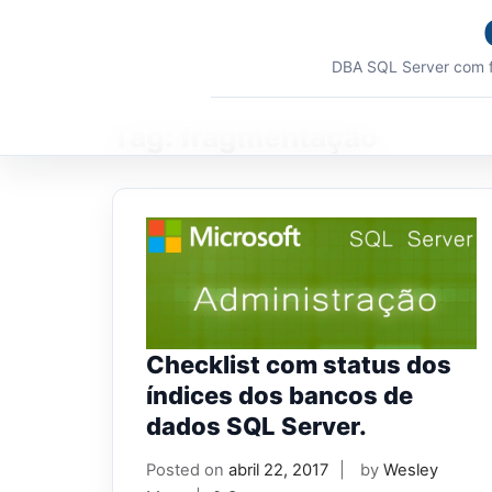
Skip
to
content
DBA SQL Server com f
Tag:
fragmentação
Checklist com status dos
índices dos bancos de
dados SQL Server.
Posted on
abril 22, 2017
by
Wesley