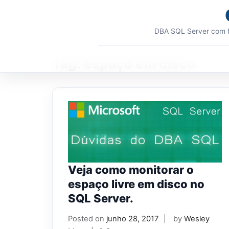
Skip
to
content
DBA SQL Server com f
Tag:
espaço em disco
Veja como monitorar o
espaço livre em disco no
SQL Server.
Posted on
junho 28, 2017
by
Wesley