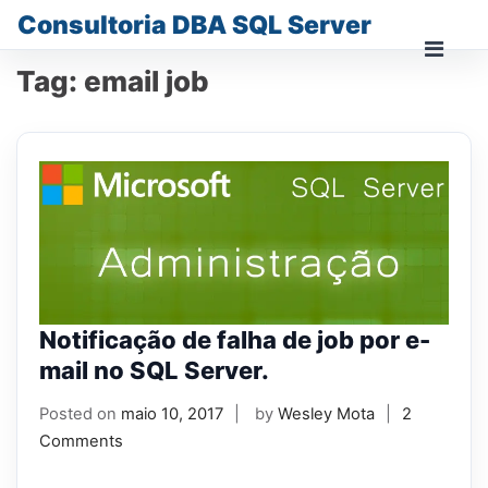
Skip
Consultoria DBA SQL Server
to
content
Prima
Tag:
email job
Men
for
Mobi
Notificação de falha de job por e-
mail no SQL Server.
Posted on
maio 10, 2017
by
Wesley Mota
2
Comments