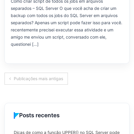
Como criar script de todos os jobs em arquivos
separados – SQL Server O que você acha de criar um
backup com todos os jobs do SQL Server em arquivos
separados? Apenas um script pode fazer isso para você.
recentemente precisei executar essa atividade e um
amigo me enviou um script, conversado com ele,
questionei […]
Navegação
Publicações mais antigas
por
posts
Posts recentes
Dicas de como a função UPPER() no SQL Server pode