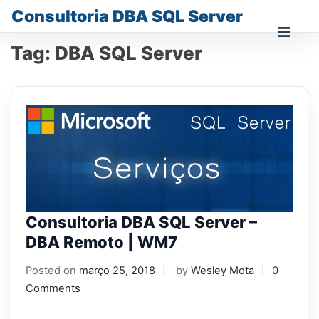
Skip
Consultoria DBA SQL Server
to
content
Prima
Tag:
DBA SQL Server
Men
for
Mobi
Consultoria DBA SQL Server –
DBA Remoto | WM7
Posted on
março 25, 2018
by
Wesley Mota
0
Comments