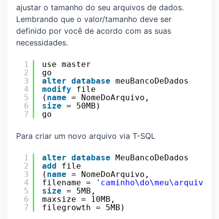
ajustar o tamanho do seu arquivos de dados.
Lembrando que o valor/tamanho deve ser
definido por você de acordo com as suas
necessidades.
1
use master
2
go
3
alter
database
meuBancoDeDados
4
modify
file
5
(
name
= NomeDoArquivo,
6
size
= 50MB)
7
go
Para criar um novo arquivo via T-SQL
1
alter
database
MeuBancoDeDados
2
add
file
3
(
name
= NomeDoArquivo,
4
filename = 
'caminho\do\meu\arquivo\n
5
size
= 5MB,
6
maxsize = 10MB,
7
filegrowth = 5MB)