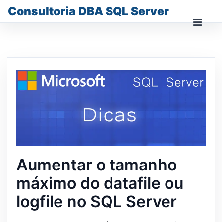
Skip
Consultoria DBA SQL Server
to
content
Prima
Men
for
Mobi
Aumentar o tamanho
máximo do datafile ou
logfile no SQL Server