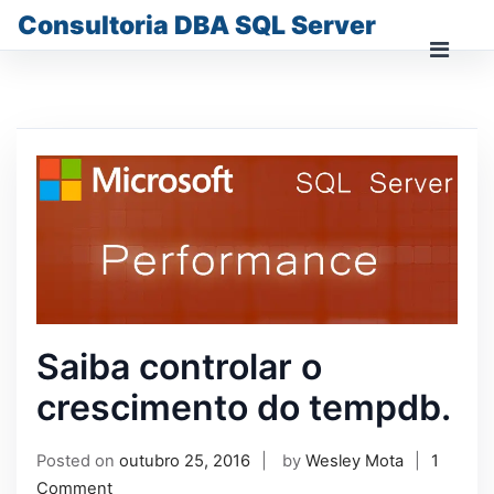
Skip
Consultoria DBA SQL Server
to
content
Prima
Men
for
Mobi
Saiba controlar o
crescimento do tempdb.
Posted on
outubro 25, 2016
by
Wesley Mota
1
Comment