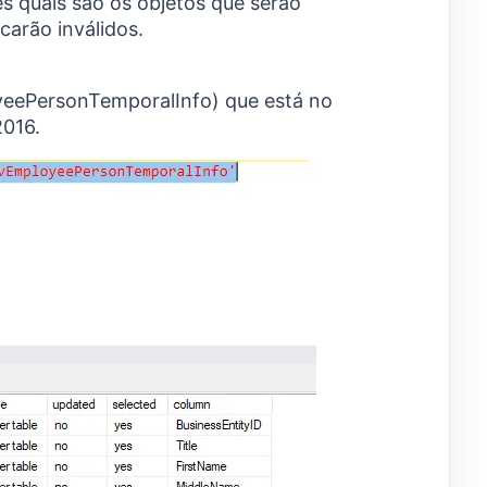
es quais são os objetos que serão
carão inválidos.
eePersonTemporalInfo) que está no
016.