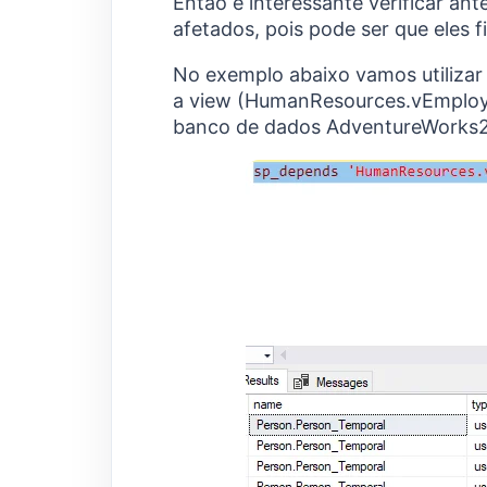
Então é interessante verificar ant
afetados, pois pode ser que eles fi
No exemplo abaixo vamos utilizar
a view (HumanResources.vEmploy
banco de dados AdventureWorks2