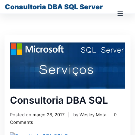
Skip
Consultoria DBA SQL Server
to
content
Prima
Men
for
Mobi
Consultoria DBA SQL
Posted on
março 28, 2017
by
Wesley Mota
0
Comments