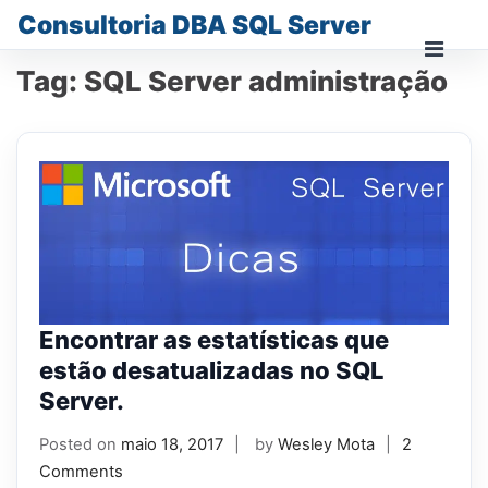
Skip
Consultoria DBA SQL Server
to
content
Prima
Tag:
SQL Server administração
Men
for
Mobi
Encontrar as estatísticas que
estão desatualizadas no SQL
Server.
Posted on
maio 18, 2017
by
Wesley Mota
2
Comments