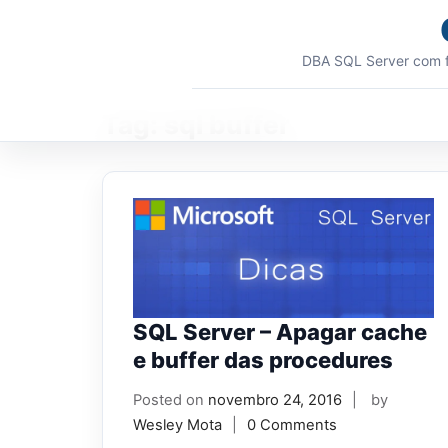
Skip
to
content
DBA SQL Server com f
Tag:
sql buffer
SQL Server – Apagar cache
e buffer das procedures
Posted on
novembro 24, 2016
by
Wesley Mota
0 Comments