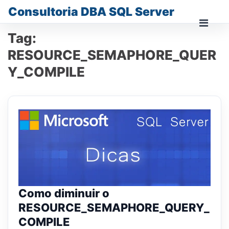
Skip
Consultoria DBA SQL Server
to
content
Prima
Tag:
Men
for
RESOURCE_SEMAPHORE_QUER
Mobi
Y_COMPILE
Como diminuir o
RESOURCE_SEMAPHORE_QUERY_
COMPILE