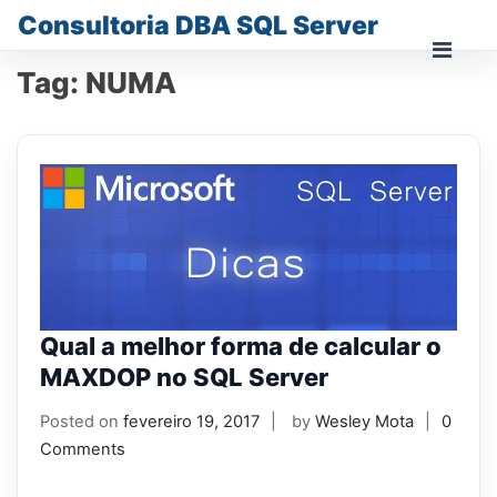
Skip
Consultoria DBA SQL Server
to
content
Prima
Tag:
NUMA
Men
for
Mobi
Qual a melhor forma de calcular o
MAXDOP no SQL Server
Posted on
fevereiro 19, 2017
by
Wesley Mota
0
Comments