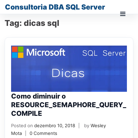
Skip
Consultoria DBA SQL Server
to
content
Prima
Tag:
dicas sql
Men
for
Mobi
Como diminuir o
RESOURCE_SEMAPHORE_QUERY_
COMPILE
Posted on
dezembro 10, 2018
by
Wesley
Mota
0 Comments