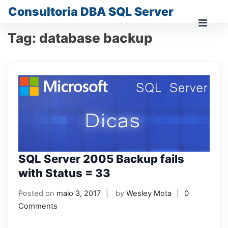
Skip
Consultoria DBA SQL Server
to
content
Prima
Tag:
database backup
Men
for
Mobi
SQL Server 2005 Backup fails
with Status = 33
Posted on
maio 3, 2017
by
Wesley Mota
0
Comments