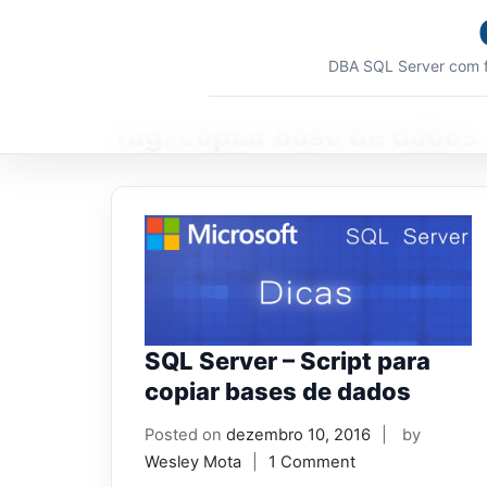
Skip
to
content
DBA SQL Server com f
Tag:
copiar base de dados
SQL Server – Script para
copiar bases de dados
Posted on
dezembro 10, 2016
by
Wesley Mota
1 Comment