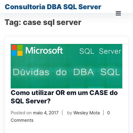
Skip
Consultoria DBA SQL Server
to
content
Prima
Tag:
case sql server
Men
for
Mobi
Como utilizar OR em um CASE do
SQL Server?
Posted on
maio 4, 2017
by
Wesley Mota
0
Comments