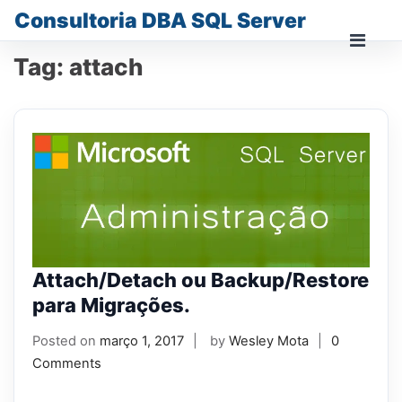
Skip
Consultoria DBA SQL Server
to
content
Prima
Tag:
attach
Men
for
Mobi
Attach/Detach ou Backup/Restore
para Migrações.
Posted on
março 1, 2017
by
Wesley Mota
0
Comments