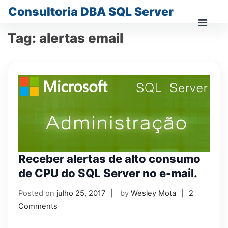
Skip
Consultoria DBA SQL Server
to
content
Prima
Tag:
alertas email
Men
for
Mobi
Receber alertas de alto consumo
de CPU do SQL Server no e-mail.
Posted on
julho 25, 2017
by
Wesley Mota
2
Comments