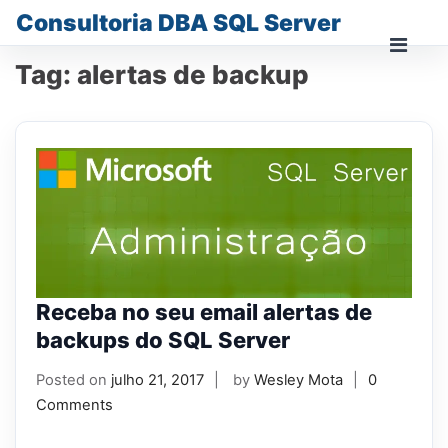
Skip
Consultoria DBA SQL Server
to
content
Prima
Tag:
alertas de backup
Men
for
Mobi
Receba no seu email alertas de
backups do SQL Server
Posted on
julho 21, 2017
by
Wesley Mota
0
Comments