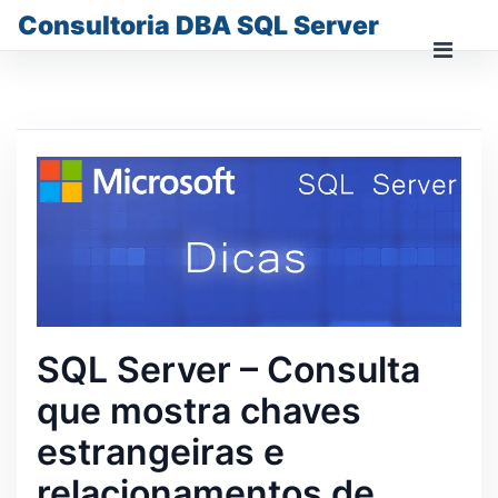
Skip
Consultoria DBA SQL Server
to
content
Prima
Men
for
Mobi
SQL Server – Consulta
que mostra chaves
estrangeiras e
relacionamentos de