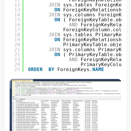
12
JOIN
sys.tables ForeignKeyTa
13
ON
ForeignKeyRelationships
14
JOIN
sys.columns ForeignKeyC
15
ON
( ForeignKeyTable.objec
16
AND
ForeignKeyRelatio
17
ForeignKeyColumn.column
18
JOIN
sys.tables PrimaryKeyTa
19
ON
ForeignKeyRelationships
20
PrimaryKeyTable.object_
21
JOIN
sys.columns PrimaryKeyC
22
ON
( PrimaryKeyTable.objec
23
AND
ForeignKeyRelatio
24
PrimaryKeyColumn.
25
ORDER
BY
ForeignKeys.
NAME