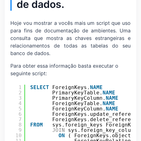
de dados.
Hoje vou mostrar a vocês mais um script que uso
para fins de documentação de ambientes. Uma
consulta que mostra as chaves estrangeiras e
relacionamentos de todas as tabelas do seu
banco de dados.
Para obter essa informação basta executar o
seguinte script:
1
SELECT
ForeignKeys.
NAME
2
PrimaryKeyTable.
NAME
3
PrimaryKeyColumn.
NAME
4
ForeignKeyTable.
NAME
5
ForeignKeyColumn.
NAME
6
ForeignKeys.update_referenti
7
ForeignKeys.delete_referenti
8
FROM
sys.foreign_keys ForeignKeys
9
JOIN
sys.foreign_key_columns
10
ON
( ForeignKeys.object_id
11
ForeignKeyRelationshi