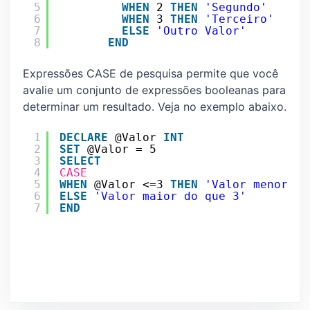
5
WHEN
2 
THEN
'Segundo'
6
WHEN
3 
THEN
'Terceiro'
7
ELSE
'Outro Valor'
8
END
Expressões CASE de pesquisa permite que você
avalie um conjunto de expressões booleanas para
determinar um resultado. Veja no exemplo abaixo.
1
DECLARE
@Valor 
INT
2
SET
@Valor = 5
3
SELECT
4
CASE
5
WHEN
@Valor <=3 
THEN
'Valor menor ou
6
ELSE
'Valor maior do que 3'
7
END