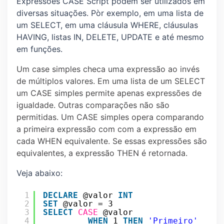
Expressões CASE Script podem ser utilizados em
diversas situações. Pòr exemplo, em uma lista de
um SELECT, em uma cláusula WHERE, cláusulas
HAVING, listas IN, DELETE, UPDATE e até mesmo
em funções.
Um case simples checa uma expressão ao invés
de múltiplos valores. Em uma lista de um SELECT
um CASE simples permite apenas expressões de
igualdade. Outras comparações não são
permitidas. Um CASE simples opera comparando
a primeira expressão com com a expressão em
cada WHEN equivalente. Se essas expressões são
equivalentes, a expressão THEN é retornada.
Veja abaixo:
1
DECLARE
@valor 
INT
2
SET
@valor = 3 
3
SELECT
CASE
@valor 
4
WHEN
1 
THEN
'Primeiro'