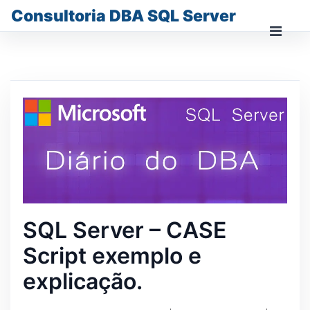
Skip
Consultoria DBA SQL Server
to
content
Prima
Men
for
Mobi
SQL Server – CASE
Script exemplo e
explicação.