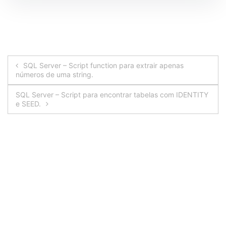
Navegação
SQL Server – Script function para extrair apenas
números de uma string.
de
SQL Server – Script para encontrar tabelas com IDENTITY
Post
e SEED.