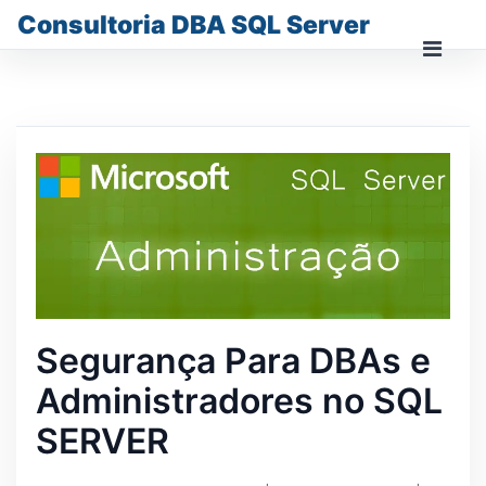
Skip
Consultoria DBA SQL Server
to
content
Prima
Men
for
Mobi
Segurança Para DBAs e
Administradores no SQL
SERVER