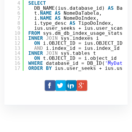
4
SELECT
5
DB_NAME(ius.database_id) 
AS
Banco
6
t.
NAME
AS
NomeDaTabela,
7
i.
NAME
AS
NomeDoIndex,
8
i.type_desc 
AS
TipoDoIndex,
9
ius.user_seeks + ius.user_scans +
10
FROM
sys.dm_db_index_usage_stats iu
11
INNER
JOIN
sys.indexes i
12
ON
i.OBJECT_ID = ius.OBJECT_ID
13
AND
i.index_id = ius.index_id
14
INNER
JOIN
sys.tables t
15
ON
t.OBJECT_ID = i.object_id
16
WHERE
database_id = DB_ID(
'MyDataba
17
ORDER
BY
ius.user_seeks + ius.user_