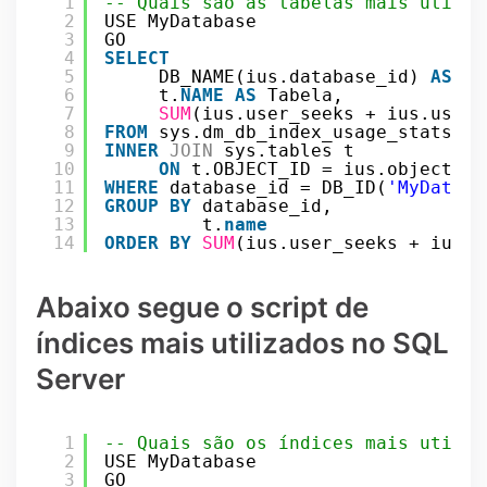
1
-- Quais são as tabelas mais utiliz
2
USE MyDatabase
3
GO
4
SELECT
5
DB_NAME(ius.database_id) 
AS
Ba
6
t.
NAME
AS
Tabela,
7
SUM
(ius.user_seeks + ius.user_
8
FROM
sys.dm_db_index_usage_stats iu
9
INNER
JOIN
sys.tables t
10
ON
t.OBJECT_ID = ius.object_id
11
WHERE
database_id = DB_ID(
'MyDataba
12
GROUP
BY
database_id,
13
t.
name
14
ORDER
BY
SUM
(ius.user_seeks + ius.u
Abaixo segue o script de
índices mais utilizados no SQL
Server
1
-- Quais são os índices mais utiliz
2
USE MyDatabase
3
GO