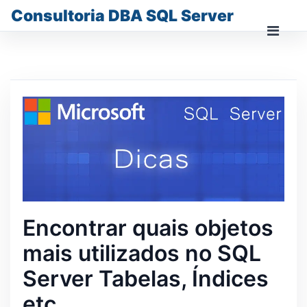
Skip
Consultoria DBA SQL Server
to
content
Prima
Men
for
Mobi
Encontrar quais objetos
mais utilizados no SQL
Server Tabelas, Índices
etc