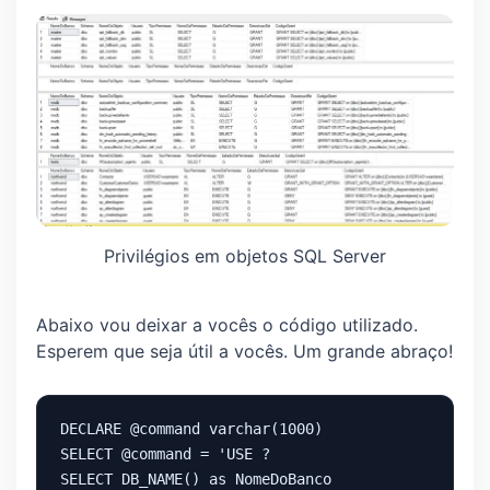
Privilégios em objetos SQL Server
Abaixo vou deixar a vocês o código utilizado.
Esperem que seja útil a vocês. Um grande abraço!
DECLARE @command varchar(1000) 

SELECT @command = 'USE ? 

SELECT DB_NAME() as NomeDoBanco
