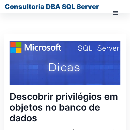
Skip
Consultoria DBA SQL Server
to
content
Prima
Men
for
Mobi
Descobrir privilégios em
objetos no banco de
dados