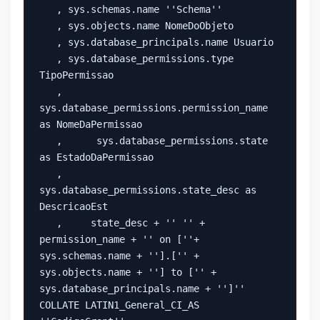
   , sys.schemas.name ''Schema''

   , sys.objects.name NomeDoObjeto

   , sys.database_principals.name Usuario

   , sys.database_permissions.type 
TipoPermissao

   ,     
sys.database_permissions.permission_name 
as NomeDaPermissao

   ,      sys.database_permissions.state 
as EstadoDaPermissao

   ,     
sys.database_permissions.state_desc as 
DescricaoEst

   ,     state_desc + '' '' + 
permission_name + '' on [''+ 
sys.schemas.name + ''].['' + 
sys.objects.name + ''] to ['' + 
sys.database_principals.name + '']'' 
COLLATE LATIN1_General_CI_AS 