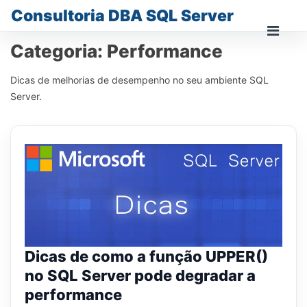
Skip
Consultoria DBA SQL Server
to
content
Prima
Categoria:
Performance
Men
for
Dicas de melhorias de desempenho no seu ambiente SQL
Mobi
Server.
Dicas de como a função UPPER()
no SQL Server pode degradar a
performance