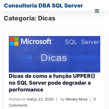
Skip
Consultoria DBA SQL Server
to
content
Prima
Categoria:
Dicas
Men
for
Mobi
Dicas de como a função UPPER()
no SQL Server pode degradar a
performance
Posted on
março 22, 2020
by
Wesley Mota
0
Comments